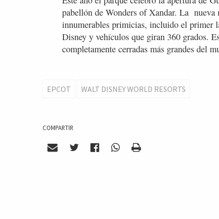
Este año el parque celebró la apertura de 
pabellón de Wonders of Xandar. La nueva m
innumerables primicias, incluido el primer 
Disney y vehículos que giran 360 grados. Es
completamente cerradas más grandes del m
EPCOT
WALT DISNEY WORLD RESORTS
COMPARTIR