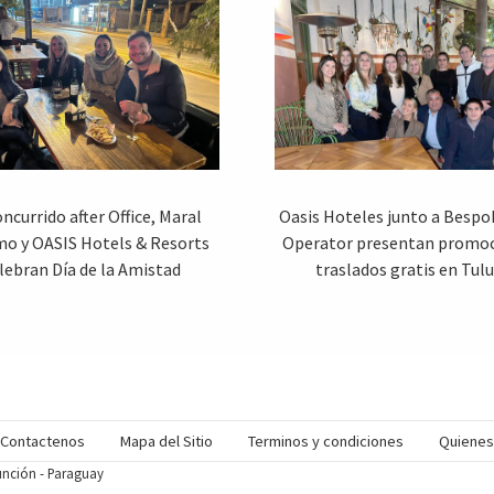
ncurrido after Office, Maral
Oasis Hoteles junto a Bespo
mo y OASIS Hotels & Resorts
Operator presentan promoc
lebran Día de la Amistad
traslados gratis en Tul
Contactenos
Mapa del Sitio
Terminos y condiciones
Quiene
sunción - Paraguay