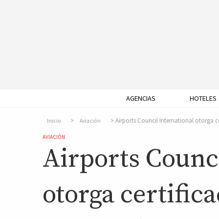
AGENCIAS
HOTELES
Airports Council International otorga c
Inicio
Aviación
AVIACIÓN
Airports Counci
otorga certific