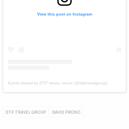
View this post on Instagram
A post shared by DTP ᴛʀᴀᴠᴇʟ ɢʀᴏᴜᴘ (@dtptravelgroup)
DTP TRAVEL GROUP
DAVID PRONO.