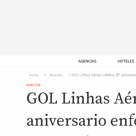
AGENCIAS
HOTELES
GOL Linhas Aéreas celebra 25º aniversa
Inicio
Aviación
AVIACIÓN
GOL Linhas Aér
aniversario enf