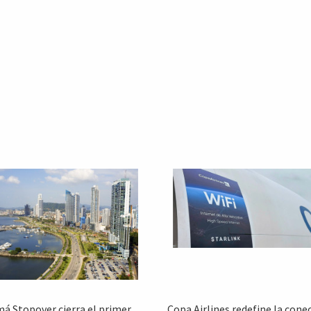
á Stopover cierra el primer
Copa Airlines redefine la conec