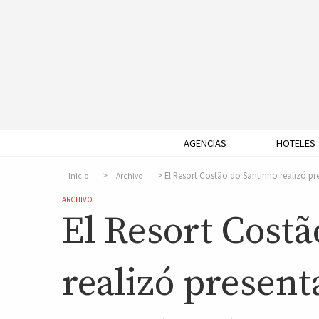
AGENCIAS
HOTELES
El Resort Costão do Santinho realizó pre
Inicio
Archivo
ARCHIVO
El Resort Costã
realizó present