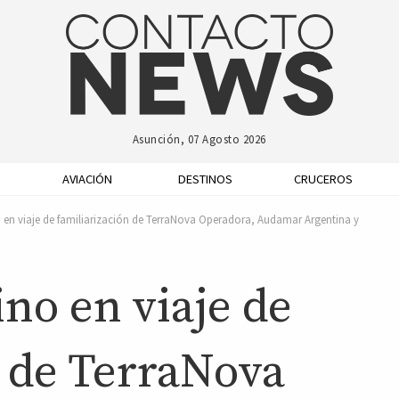
Asunción, 07 Agosto 2026
AVIACIÓN
DESTINOS
CRUCEROS
o en viaje de familiarización de TerraNova Operadora, Audamar Argentina y
ino en viaje de
n de TerraNova