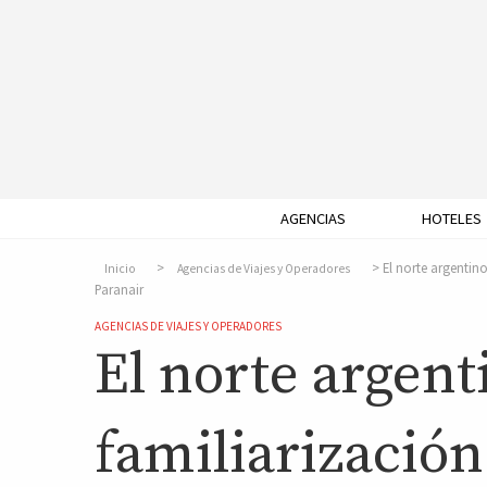
AGENCIAS
HOTELES
El norte argentin
Inicio
Agencias de Viajes y Operadores
Paranair
AGENCIAS DE VIAJES Y OPERADORES
El norte argent
familiarizació