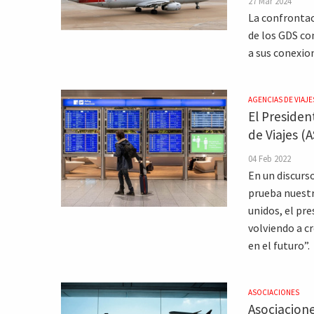
27 Mar 2024
La confrontac
de los GDS con
a sus conexio
AGENCIAS DE VIAJE
El Presiden
de Viajes (
04 Feb 2022
En un discurs
prueba nuest
unidos, el pr
volviendo a c
en el futuro”.
ASOCIACIONES
Asociacione