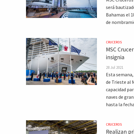
será bautizad
Bahamas el 18
de nombramien
CRUCEROS
MSC Crucer
insignia
28 Jul 2021
Esta semana, l
de Trieste al
capacidad para
naves de gran
hasta la fecha
CRUCEROS
Realizan p