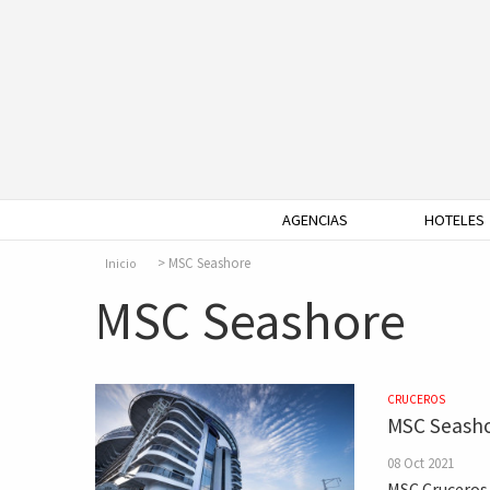
AGENCIAS
HOTELES
MSC Seashore
Inicio
MSC Seashore
CRUCEROS
MSC Seashor
08 Oct 2021
MSC Cruceros 