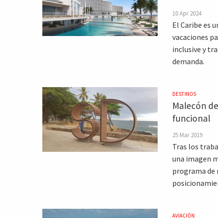
10 Apr 2024
El Caribe es u
vacaciones par
inclusive y tr
demanda.
DESTINOS
Malecón de
funcional
25 Mar 2019
Tras los trab
una imagen mo
programa de r
posicionamien
AVIACIÓN