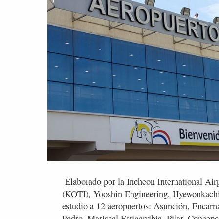
Elaborado por la Incheon International Airp
(KOTI), Yooshin Engineering, Hyewonkachi 
estudio a 12 aeropuertos: Asunción, Encarn
Pedro, Mariscal Estigarribia, Pilar, Concep