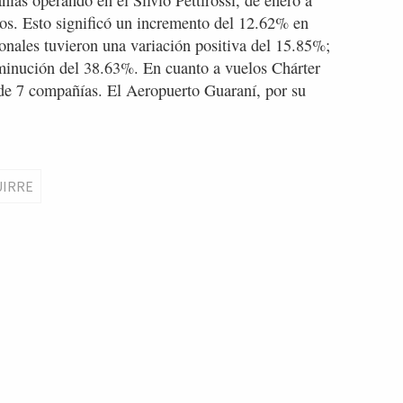
ías operando en el Silvio Pettirossi, de enero a
ros. Esto significó un incremento del 12.62% en
ionales tuvieron una variación positiva del 15.85%;
minución del 38.63%. En cuanto a vuelos Chárter
 de 7 compañías. El Aeropuerto Guaraní, por su
UIRRE