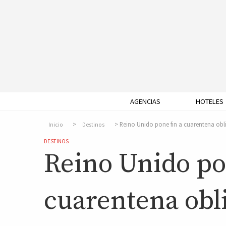
AGENCIAS
HOTELES
Reino Unido pone fin a cuarentena oblig
Inicio
Destinos
DESTINOS
Reino Unido po
cuarentena obli