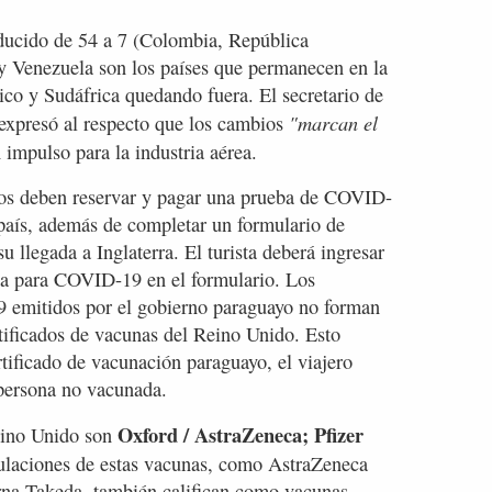
reducido de 54 a 7 (Colombia, República
y Venezuela son los países que permanecen en la
ico y Sudáfrica quedando fuera. El secretario de
"marcan el
expresó al respecto que los cambios
 impulso para la industria aérea.
os deben reservar y pagar una prueba de COVID-
l país, además de completar un formulario de
u llegada a Inglaterra. El turista deberá ingresar
ba para COVID-19 en el formulario. Los
9 emitidos por el gobierno paraguayo no forman
tificados de vacunas del Reino Unido. Esto
ertificado de vacunación paraguayo, el viajero
 persona no vacunada.
Oxford / AstraZeneca; Pfizer
eino Unido son
laciones de estas vacunas, como AstraZeneca
na Takeda, también califican como vacunas