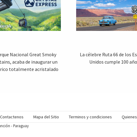
arque Nacional Great Smoky
La célebre Ruta 66 de los E
ains, acaba de inaugurar un
Unidos cumple 100 añ
rico totalmente acristalado
Contactenos
Mapa del Sitio
Terminos y condiciones
Quiene
sunción - Paraguay