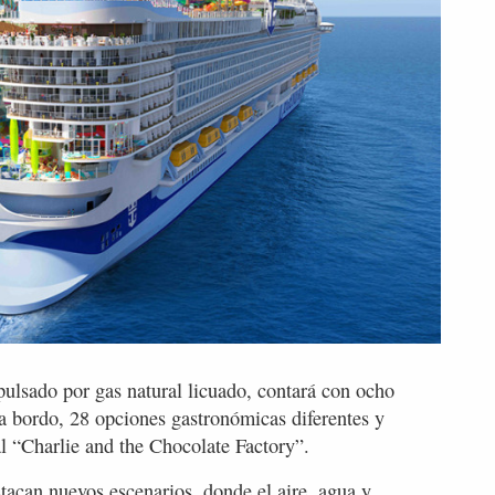
ulsado por gas natural licuado, contará con ocho
a bordo, 28 opciones gastronómicas diferentes y
 “Charlie and the Chocolate Factory”.
stacan nuevos escenarios, donde el aire, agua y