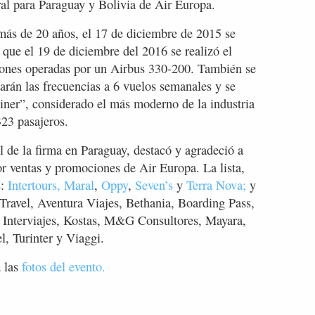
al para Paraguay y Bolivia de Air Europa.
más de 20 años, el 17 de diciembre de 2015 se
que el 19 de diciembre del 2016 se realizó el
iones operadas por un Airbus 330-200. También se
arán las frecuencias a 6 vuelos semanales y se
iner”, considerado el más moderno de la industria
323 pasajeros.
l de la firma en Paraguay, destacó y agradeció a
r ventas y promociones de Air Europa. La lista,
:
Intertours,
Maral
,
Oppy
,
Seven’s
y
Terra Nova;
y
 Travel, Aventura Viajes, Bethania, Boarding Pass,
, Interviajes, Kostas, M&G Consultores, Mayara,
l, Turinter y Viaggi.
 las
fotos del evento.