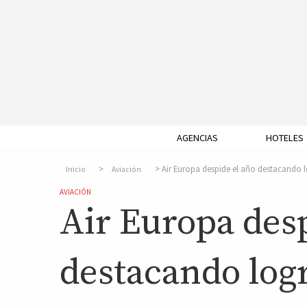
AGENCIAS
HOTELES
Air Europa despide el año destacando 
Inicio
Aviación
AVIACIÓN
Air Europa desp
destacando log