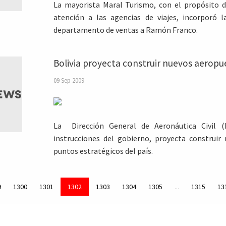
La mayorista Maral Turismo, con el propósito d
atención a las agencias de viajes, incorporó
departamento de ventas a Ramón Franco.
Bolivia proyecta construir nuevos aeropu
09 Sep 2009
La Dirección General de Aeronáutica Civil (
instrucciones del gobierno, proyecta construir
puntos estratégicos del país.
9
1300
1301
1302
1303
1304
1305
...
1315
13