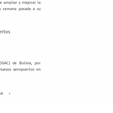
e ampliar y mejorar la
 la semana pasada a su
ertos
DGAC) de Bolivia, por
 nuevos aeropuertos en
16
»