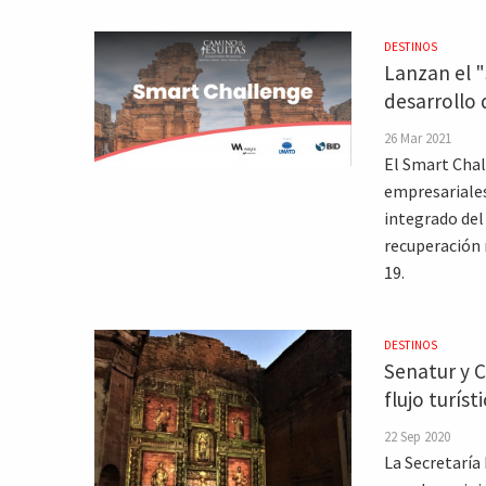
DESTINOS
Lanzan el "
desarrollo 
26 Mar 2021
El Smart Chal
empresariales
integrado del
recuperación m
19.
DESTINOS
Senatur y C
flujo turíst
22 Sep 2020
La Secretaría