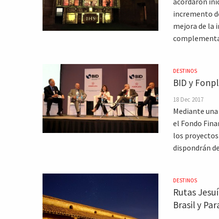
acordaron inic
incremento del
mejora de la i
complementa
DESTINOS
BID y Fonpl
18 Dec 2017
Mediante una 
el Fondo Fina
los proyectos
dispondrán de
DESTINOS
Rutas Jesuí
Brasil y Pa