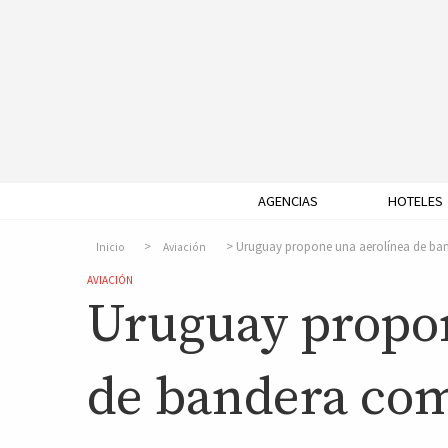
AGENCIAS
HOTELES
Uruguay propone una aerolínea de ba
Inicio
Aviación
AVIACIÓN
Uruguay propon
de bandera com