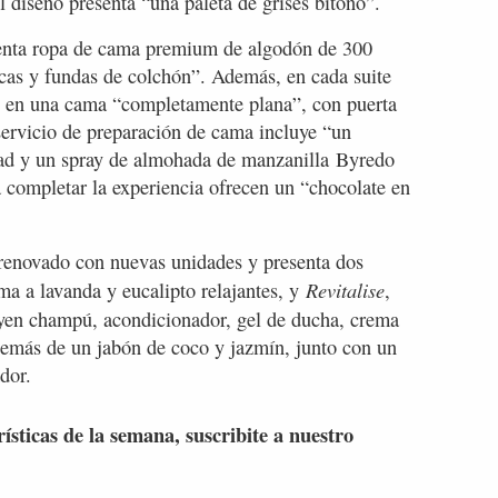
l diseño presenta “una paleta de grises bitono”.
senta ropa de cama premium de algodón de 300
icas y fundas de colchón”. Además, en cada suite
rlo en una cama “completamente plana”, con puerta
servicio de preparación de cama incluye “un
idad y un spray de almohada de manzanilla Byredo
a completar la experiencia ofrecen un “chocolate en
renovado con nuevas unidades y presenta dos
Revitalise
ma a lavanda y eucalipto relajantes, y
,
uyen champú, acondicionador, gel de ducha, crema
además de un jabón de coco y jazmín, junto con un
ador.
rísticas de la semana, suscribite a nuestro