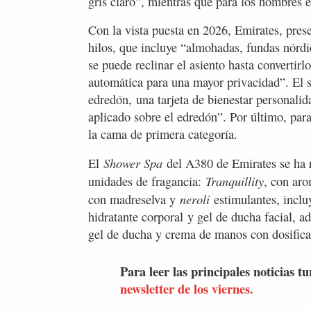
gris claro”, mientras que para los hombres e
Con la vista puesta en 2026, Emirates, pre
hilos, que incluye “almohadas, fundas nórd
se puede reclinar el asiento hasta converti
automática para una mayor privacidad”. El 
edredón, una tarjeta de bienestar personal
aplicado sobre el edredón”. Por último, par
la cama de primera categoría.
Shower Spa
El
del A380 de Emirates se ha 
Tranquillity
unidades de fragancia:
, con aro
neroli
con madreselva y
estimulantes, incl
hidratante corporal y gel de ducha facial, 
gel de ducha y crema de manos con dosific
Para leer las principales noticias tu
newsletter de los viernes.