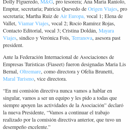
Dolly Figueredo,
M&G
, pro tesorera; Ana Maria Raniolo,
Emptur, secretaria; Patricia Quevedo de
Origen Viajes
, pro
secretaria; Martha Ruiz de
Air Europa,
vocal 1; Elena de
Vallet,
Viamar Viajes
, vocal 2; Rocío Ramírez Rojas,
Contacto Editorial, vocal 3; Cristina Doldán,
Mayara
Viajes
, sindico y Verónica Fois,
Terranova
, asesora past
president.
Ante la Federación Internacional de Asociaciones de
Empresas Turísticas (Fiaseet) fueron designadas Maria Lis
Bernal,
Oltremare
, como directora y Ofelia Brunetti,
Maral Turismo
, vice directora.
“En mi comisión directiva nunca vamos a hablar en
singular, vamos a ser un equipo y les pido a todas que
siempre apoyen las actividades de la Asociación” declaró
la nueva Presidente, “Vamos a continuar el trabajo
realizado por la comisión directiva anterior, que tuvo un
desempeño excelente.”