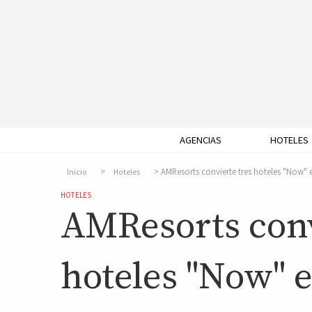
AGENCIAS
HOTELES
AMResorts convierte tres hoteles "Now"
Inicio
Hoteles
HOTELES
AMResorts conv
hoteles "Now" 