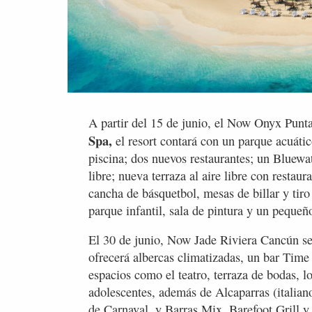
A partir del 15 de junio, el Now Onyx Punt
Spa,
el resort contará con un parque acuátic
piscina; dos nuevos restaurantes; un Bluewat
libre; nueva terraza al aire libre con restau
cancha de básquetbol, ​​mesas de billar y ti
parque infantil, sala de pintura y un pequeñ
El 30 de junio, Now Jade Riviera Cancún se
ofrecerá albercas climatizadas, un bar Time
espacios como el teatro, terraza de bodas, lo
adolescentes, además de Alcaparras (italian
de Carnaval, y Barras Mix, Barefoot Grill y