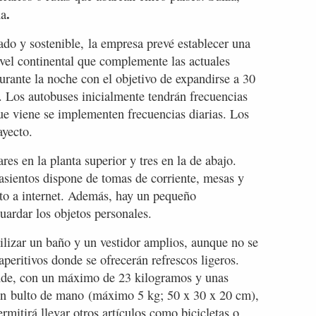
.
ña
do y sostenible, la empresa prevé establecer una
ivel continental que complemente las actuales
urante la noche con el objetivo de expandirse a 30
. Los autobuses inicialmente tendrán frecuencias
ue viene se implementen frecuencias diarias. Los
ayecto.
res en la planta superior y tres en la de abajo.
sientos dispone de tomas de corriente, mesas y
uito a internet. Además, hay un pequeño
ardar los objetos personales.
utilizar un baño y un vestidor amplios, aunque no se
peritivos donde se ofrecerán refrescos ligeros.
ande, con un máximo de 23 kilogramos y unas
un bulto de mano (máximo 5 kg; 50 x 30 x 20 cm),
rmitirá llevar otros artículos como bicicletas o