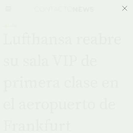
AVIACIÓN
Lufthansa reabre
su sala VIP de
primera clase en
el aeropuerto de
Frankfurt