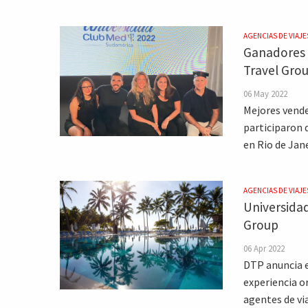
AGENCIAS DE VIAJE
Ganadores 
Travel Grou
06 May 2022
Mejores vende
participaron d
en Rio de Jane
AGENCIAS DE VIAJE
Universidad
Group
06 Apr 2022
DTP anuncia e
experiencia o
agentes de vi