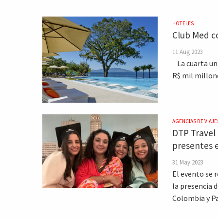
HOTELES
Club Med c
11 Aug 2023
La cuarta uni
R$ mil millone
AGENCIAS DE VIAJE
DTP Travel 
presentes 
31 May 2023
El evento se r
la presencia d
Colombia y P