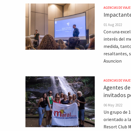
AGENCIAS DE VIAJE
Impactante
01 Aug 2022
Con una excel
interés del m
medida, tanto
resaltantes, s
Asuncion
AGENCIAS DE VIAJE
Agentes de 
invitados p
06 May 2022
Un grupo de 1
orientado a la
Resort Club M