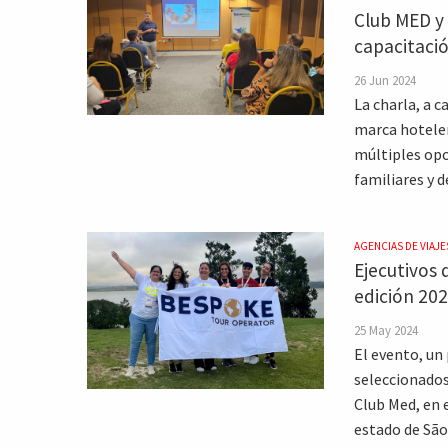
Club MED y
capacitació
26 Jun 2024
La charla, a c
marca hoteler
múltiples opc
familiares y d
AGENCIAS DE VIAJE
Ejecutivos 
edición 202
25 May 2024
El evento, un
seleccionados
Club Med, en 
estado de São 