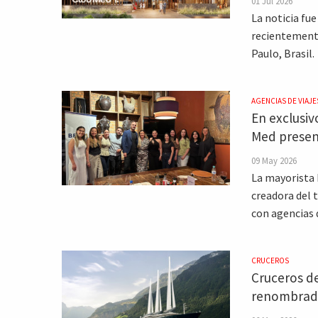
01 Jul 2026
La noticia fu
recientemente
Paulo, Brasil.
AGENCIAS DE VIAJE
En exclusiv
Med prese
09 May 2026
La mayorista 
creadora del t
con agencias d
CRUCEROS
Cruceros de
renombrada