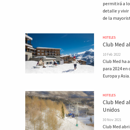
permitirá a l
detalle y viv
de la mayorist
HOTELES
Club Med ab
10 Feb 2022
Club Med ha a
para 2024 en 
Europa y Asia.
HOTELES
Club Med ab
Unidos
30 Nov 2021
Club Med abri