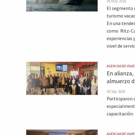
06 May 2026
El segmento 
turismo vacac
En una tenden
como Ritz-Car
experiencias 
nivel de servi
AGENCIAS DE VIAJE
En alianza,
almuerzo d
04 Sep 2024
Participaron 
especialmente
capacitación.
AGENCIAS DE VIAJE