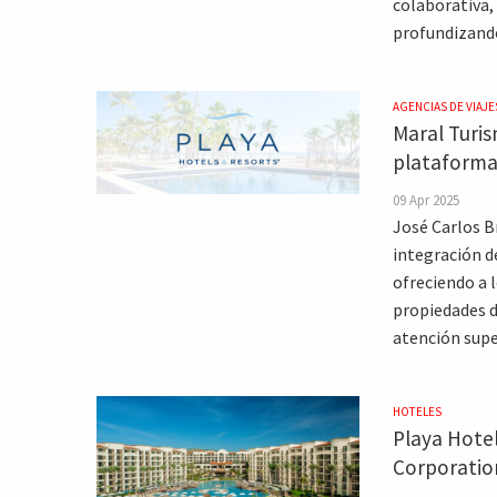
colaborativa,
profundizando
AGENCIAS DE VIAJE
Maral Turis
plataforma
09 Apr 2025
José Carlos B
integración d
ofreciendo a l
propiedades de
atención supe
HOTELES
Playa Hotel
Corporatio