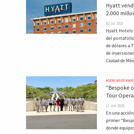
Hyatt vende
2.000 millo
02 Jul 2025
Hyatt Hotels 
del portafoli
de dólares a 
de inversione
Ciudad de Méx
AGENCIAS DE VIAJE
“Bespoke on
Tour Operat
11 Jun 2025
En una acción
primer “Bespo
donde equipos