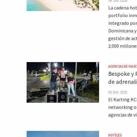
06 Jan 2026
La cadena hot
portfolio inm
integrado por
Dominicana y 
gestión de ac
2.000 millones
AGENCIAS DE VIAJE
Bespoke y 
de adrenali
03 Dec 2025
El Karting KCP
networking o
agencias de vi
HOTELES