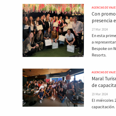
AGENCIAS DE VIAJE
Con promoc
presencia 
27 Mar 2024
En esta prime
a representan
Bespoke on Wh
Resorts.
AGENCIAS DE VIAJE
Maral Turi
de capacit
23 Mar 2024
El miércoles
capacitación.