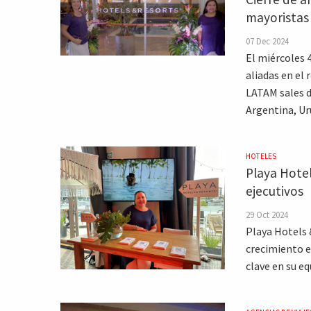
mayoristas 
07 Dec 2024
El miércoles 
aliadas en el 
LATAM sales d
Argentina, Ur
HOTELES
Playa Hotel
ejecutivos
29 Oct 2024
Playa Hotels 
crecimiento e
clave en su e